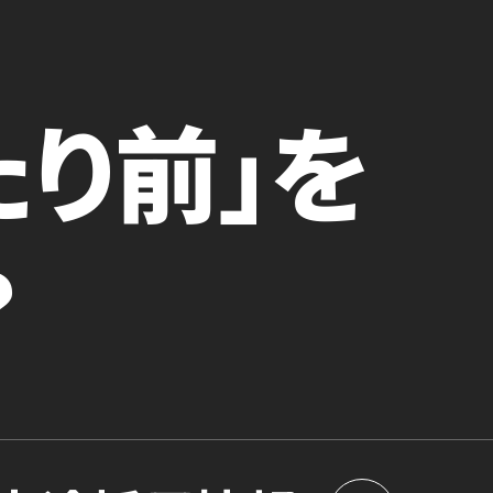
たり前」を
？