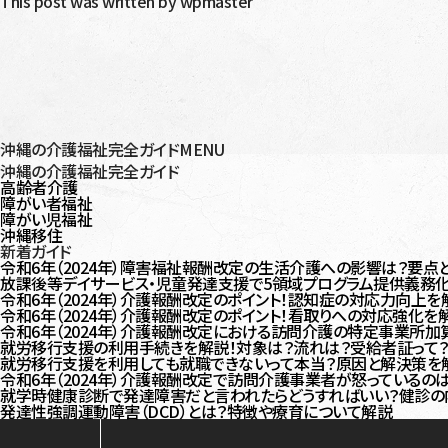
This post was written by wpmaster
沖縄の介護福祉完全ガイドMENU
沖縄の介護福祉完全ガイド
高齢者介護
障がい者福祉
障がい児福祉
沖縄移住
新着ガイド
令和6年（2024年）障害福祉報酬改定の生活介護への影響は？要点
放課後等デイサービス・児童発達支援で5領域プログラム提供義務化
令和6年（2024年）介護報酬改定のポイント！認知症の対応力向上を
令和6年（2024年）介護報酬改定のポイント！看取りへの対応強化を
令和6年（2024年）介護報酬改定における訪問介護の特定事業所加
就労移行支援の利用手続きを解説！対象は？流れは？受給者証って
就労移行支援を利用しても就職できないって本当？原因と解決策を
令和6年（2024年）介護報酬改定で訪問介護事業者が怒っている
就学時健康診断で発達障害だと言われたらどうすればいい？健診の
発達性強調運動障害（DCD）とは？特徴や療育について解説