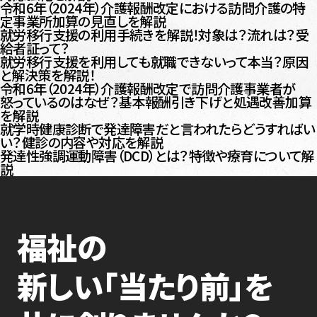
令和6年（2024年）介護報酬改定における訪問介護の特
定事業所加算の見直しを解説
就労移行支援の利用手続きを解説！対象は？流れは？受
給者証って？
就労移行支援を利用しても就職できないって本当？原因
と解決策を解説！
令和6年（2024年）介護報酬改定で訪問介護事業者が
怒っているのはなぜ？基本報酬引き下げと処遇改善加算
を解説
就学時健康診断で発達障害だと言われたらどうすればい
い？健診の内容や対応を解説
発達性強調運動障害（DCD）とは？特徴や療育について解
説
福祉の
新しい「当たり前」を