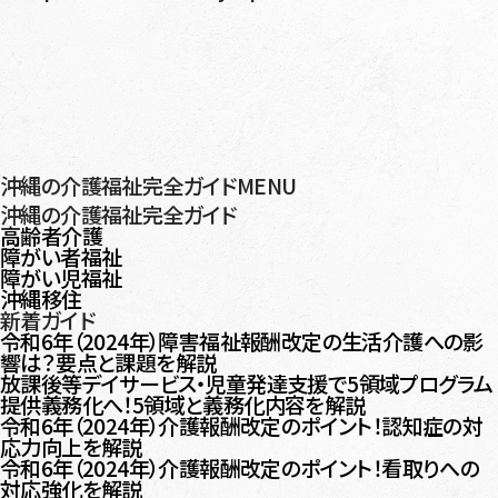
沖縄の介護福祉完全ガイドMENU
沖縄の介護福祉完全ガイド
高齢者介護
障がい者福祉
障がい児福祉
沖縄移住
新着ガイド
令和6年（2024年）障害福祉報酬改定の生活介護への影
響は？要点と課題を解説
放課後等デイサービス・児童発達支援で5領域プログラム
提供義務化へ！5領域と義務化内容を解説
令和6年（2024年）介護報酬改定のポイント！認知症の対
応力向上を解説
令和6年（2024年）介護報酬改定のポイント！看取りへの
対応強化を解説