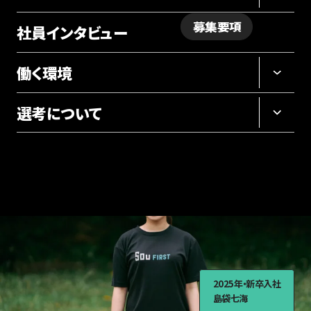
募集要項
社員インタビュー
採用サイト
ホーム
社員インタビュー
働く環境
島袋七海（児童福祉事業部）
選考について
2025年・新卒入社
島袋七海