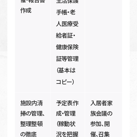
生活保護
作成
手帳・老
人医療受
給者証・
健康保険
証等管理
（基本は
コピー）
施設内清
予定表作
入居者家
掃の管理、
成・管理
族会議の
整理整頓
（稼動状
参加、開
の徹底
況を把握
催、召集