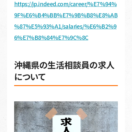
https://jp.indeed.com/career/%E7%94%
9F%E6%B4%BB%E7%9B%B8%E8%AB
%87%E5%93%A1/salaries/%E6%B2%9
6%E7%B8%84%E7%9C%8C
沖縄県の生活相談員の求人
について