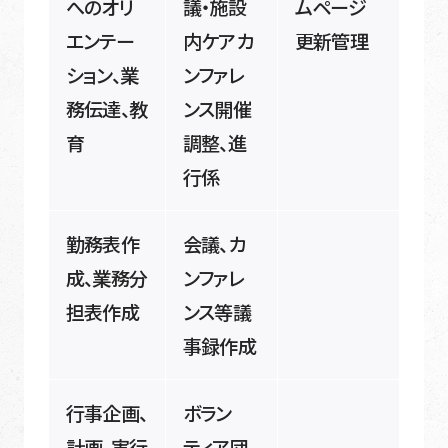
へのオリ
議・施設
ムページ
エンテー
内ケアカ
更新管理
ション、業
ンファレ
務伝達、教
ンス開催
育
調整、進
行係
勤務表作
会議、カ
成、業務分
ンファレ
担表作成
ンス等議
事録作成
行事企画、
ボラン
計画、実行
ティア団