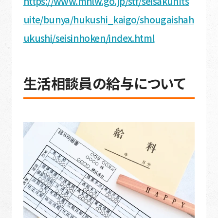
https://www.mhlw.go.jp/stf/seisakunits
uite/bunya/hukushi_kaigo/shougaishah
ukushi/seisinhoken/index.html
生活相談員の給与について