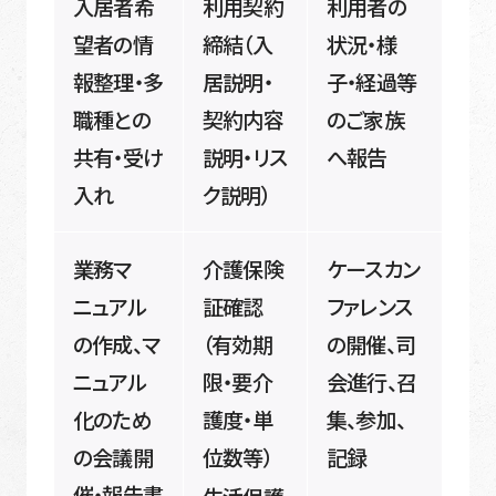
入居者希
利用契約
利用者の
望者の情
締結（入
状況・様
報整理・多
居説明・
子・経過等
職種との
契約内容
のご家族
共有・受け
説明・リス
へ報告
入れ
ク説明）
業務マ
介護保険
ケースカン
ニュアル
証確認
ファレンス
の作成、マ
（有効期
の開催、司
ニュアル
限・要介
会進行、召
化のため
護度・単
集、参加、
の会議開
位数等）
記録
催・報告書