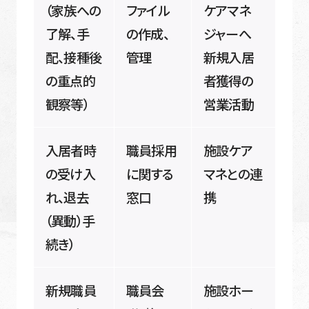
（家族への
ファイル
ケアマネ
了解、手
の作成、
ジャーへ
配、接種後
管理
新規入居
の重点的
者獲得の
観察等）
営業活動
入居者時
職員採用
施設ケア
の受け入
に関する
マネとの連
れ、退去
窓口
携
（異動）手
続き）
新規職員
職員会
施設ホー