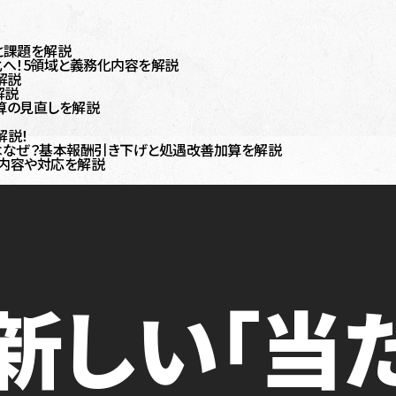
と課題を解説
へ！5領域と義務化内容を解説
解説
解説
算の見直しを解説
？
解説！
のはなぜ？基本報酬引き下げと処遇改善加算を解説
内容や対応を解説
新しい「当