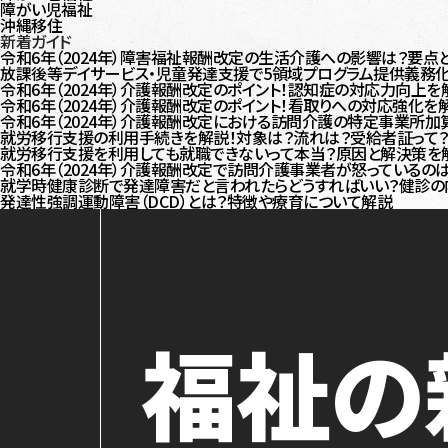
障がい児福祉
沖縄移住
新着ガイド
令和6年（2024年）障害福祉報酬改定の生活介護への影響は？要点
放課後等デイサービス・児童発達支援で5領域プログラム提供義務化
令和6年（2024年）介護報酬改定のポイント！認知症の対応力向上を
令和6年（2024年）介護報酬改定のポイント！看取りへの対応強化を
令和6年（2024年）介護報酬改定における訪問介護の特定事業所加
就労移行支援の利用手続きを解説！対象は？流れは？受給者証って
就労移行支援を利用しても就職できないって本当？原因と解決策を
令和6年（2024年）介護報酬改定で訪問介護事業者が怒っている
就学時健康診断で発達障害だと言われたらどうすればいい？健診の
発達性強調運動障害（DCD）とは？特徴や療育について解説
福祉の