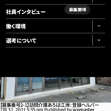
募集要項
社員インタビュー
採用サイト
働く環境
選考について
【募集番号2-1】訪問介護あろは江洲 : 登録ヘルパー
7月 31, 2021 5:35 pm
Published by
wpmaster