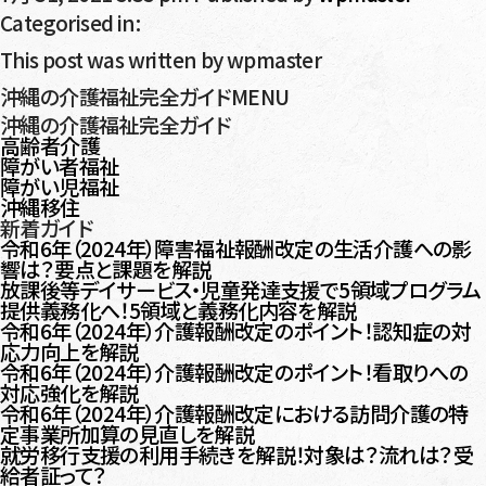
Categorised in:
This post was written by wpmaster
沖縄の介護福祉完全ガイドMENU
沖縄の介護福祉完全ガイド
高齢者介護
障がい者福祉
障がい児福祉
沖縄移住
新着ガイド
令和6年（2024年）障害福祉報酬改定の生活介護への影
響は？要点と課題を解説
放課後等デイサービス・児童発達支援で5領域プログラム
提供義務化へ！5領域と義務化内容を解説
令和6年（2024年）介護報酬改定のポイント！認知症の対
応力向上を解説
令和6年（2024年）介護報酬改定のポイント！看取りへの
対応強化を解説
令和6年（2024年）介護報酬改定における訪問介護の特
定事業所加算の見直しを解説
就労移行支援の利用手続きを解説！対象は？流れは？受
給者証って？