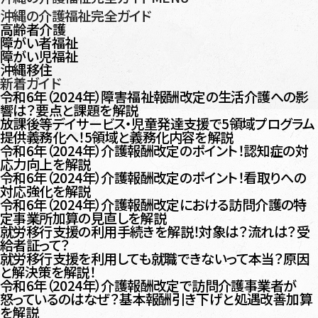
沖縄の介護福祉完全ガイド
高齢者介護
障がい者福祉
障がい児福祉
沖縄移住
新着ガイド
令和6年（2024年）障害福祉報酬改定の生活介護への影
響は？要点と課題を解説
放課後等デイサービス・児童発達支援で5領域プログラム
提供義務化へ！5領域と義務化内容を解説
令和6年（2024年）介護報酬改定のポイント！認知症の対
応力向上を解説
令和6年（2024年）介護報酬改定のポイント！看取りへの
対応強化を解説
令和6年（2024年）介護報酬改定における訪問介護の特
定事業所加算の見直しを解説
就労移行支援の利用手続きを解説！対象は？流れは？受
給者証って？
就労移行支援を利用しても就職できないって本当？原因
と解決策を解説！
令和6年（2024年）介護報酬改定で訪問介護事業者が
怒っているのはなぜ？基本報酬引き下げと処遇改善加算
を解説