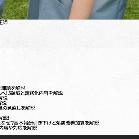
圧師
と課題を解説
へ！5領域と義務化内容を解説
解説
解説
算の見直しを解説
？
解説！
のはなぜ？基本報酬引き下げと処遇改善加算を解説
内容や対応を解説