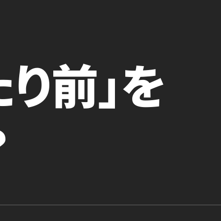
たり前」を
？