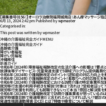
【募集番号0156：】オーロラ治療院福岡城南店：あん摩マッサージ指
6月 13, 2024 2:42 pm
Published by
wpmaster
Categorised in:
This post was written by wpmaster
沖縄の介護福祉完全ガイドMENU
沖縄の介護福祉完全ガイド
高齢者介護
障がい者福祉
障がい児福祉
沖縄移住
新着ガイド
令和6年（2024年）障害福祉報酬改定の生活介護への影響は？要点
放課後等デイサービス・児童発達支援で5領域プログラム提供義務化
令和6年（2024年）介護報酬改定のポイント！認知症の対応力向上を
令和6年（2024年）介護報酬改定のポイント！看取りへの対応強化を
令和6年（2024年）介護報酬改定における訪問介護の特定事業所加
就労移行支援の利用手続きを解説！対象は？流れは？受給者証って
就労移行支援を利用しても就職できないって本当？原因と解決策を
令和6年（2024年）介護報酬改定で訪問介護事業者が怒っている
就学時健康診断で発達障害だと言われたらどうすればいい？健診の
発達性強調運動障害（DCD）とは？特徴や療育について解説