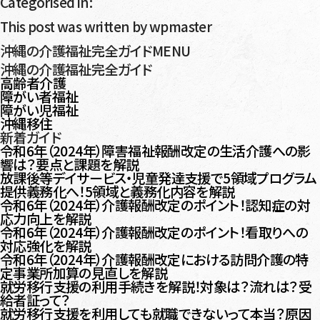
Categorised in:
This post was written by wpmaster
沖縄の介護福祉完全ガイドMENU
沖縄の介護福祉完全ガイド
高齢者介護
障がい者福祉
障がい児福祉
沖縄移住
新着ガイド
令和6年（2024年）障害福祉報酬改定の生活介護への影
響は？要点と課題を解説
放課後等デイサービス・児童発達支援で5領域プログラム
提供義務化へ！5領域と義務化内容を解説
令和6年（2024年）介護報酬改定のポイント！認知症の対
応力向上を解説
令和6年（2024年）介護報酬改定のポイント！看取りへの
対応強化を解説
令和6年（2024年）介護報酬改定における訪問介護の特
定事業所加算の見直しを解説
就労移行支援の利用手続きを解説！対象は？流れは？受
給者証って？
就労移行支援を利用しても就職できないって本当？原因