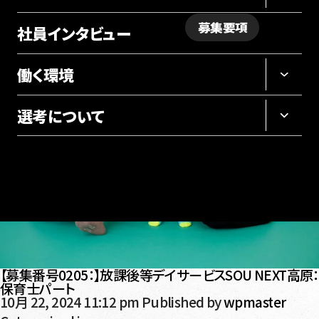
募集要項
社員インタビュー
採用サイト
働く環境
選考について
【募集番号0205：】放課後等デイサービスSOU NEXT高原：
保育士パート
10月 22, 2024 11:12 pm
Published by
wpmaster