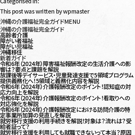
Categorised in:
This post was written by wpmaster
沖縄の介護福祉完全ガイドMENU
沖縄の介護福祉完全ガイド
高齢者介護
障がい者福祉
障がい児福祉
沖縄移住
新着ガイド
令和6年（2024年）障害福祉報酬改定の生活介護への影
響は？要点と課題を解説
放課後等デイサービス・児童発達支援で5領域プログラム
提供義務化へ！5領域と義務化内容を解説
令和6年（2024年）介護報酬改定のポイント！認知症の対
応力向上を解説
令和6年（2024年）介護報酬改定のポイント！看取りへの
対応強化を解説
令和6年（2024年）介護報酬改定における訪問介護の特
定事業所加算の見直しを解説
就労移行支援の利用手続きを解説！対象は？流れは？受
給者証って？
就労移行支援を利用しても就職できないって本当？原因