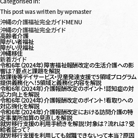
Categorised in:
This post was written by wpmaster
沖縄の介護福祉完全ガイドMENU
沖縄の介護福祉完全ガイド
高齢者介護
障がい者福祉
障がい児福祉
沖縄移住
新着ガイド
令和6年（2024年）障害福祉報酬改定の生活介護への影
響は？要点と課題を解説
放課後等デイサービス・児童発達支援で5領域プログラム
提供義務化へ！5領域と義務化内容を解説
令和6年（2024年）介護報酬改定のポイント！認知症の対
応力向上を解説
令和6年（2024年）介護報酬改定のポイント！看取りへの
対応強化を解説
令和6年（2024年）介護報酬改定における訪問介護の特
定事業所加算の見直しを解説
就労移行支援の利用手続きを解説！対象は？流れは？受
給者証って？
就労移行支援を利用しても就職できないって本当？原因