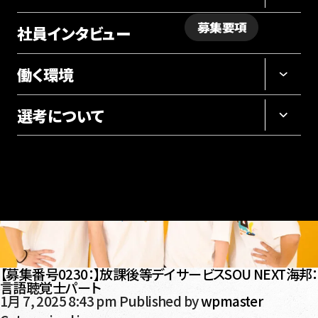
募集要項
社員インタビュー
採用サイト
働く環境
選考について
【募集番号0230：】放課後等デイサービスSOU NEXT海邦：
言語聴覚士パート
1月 7, 2025 8:43 pm
Published by
wpmaster