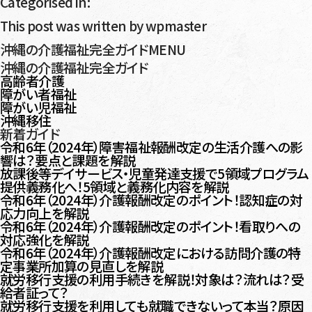
Categorised in:
This post was written by wpmaster
沖縄の介護福祉完全ガイドMENU
沖縄の介護福祉完全ガイド
高齢者介護
障がい者福祉
障がい児福祉
沖縄移住
新着ガイド
令和6年（2024年）障害福祉報酬改定の生活介護への影
響は？要点と課題を解説
放課後等デイサービス・児童発達支援で5領域プログラム
提供義務化へ！5領域と義務化内容を解説
令和6年（2024年）介護報酬改定のポイント！認知症の対
応力向上を解説
令和6年（2024年）介護報酬改定のポイント！看取りへの
対応強化を解説
令和6年（2024年）介護報酬改定における訪問介護の特
定事業所加算の見直しを解説
就労移行支援の利用手続きを解説！対象は？流れは？受
給者証って？
就労移行支援を利用しても就職できないって本当？原因